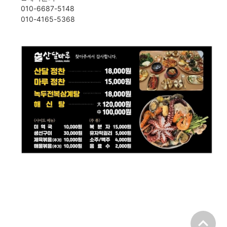
010-6687-5148
010-4165-5368
expand_less