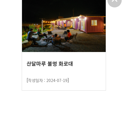
expand_less
산달마루 불멍 화로대
[
]
작성일자 : 2024-07-19