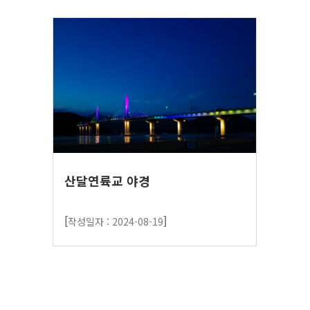
산달연륙교 야경
[
]
작성일자 : 2024-08-19