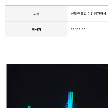
산달연륙교 야간경관영상
제목
sandaldo
작성자