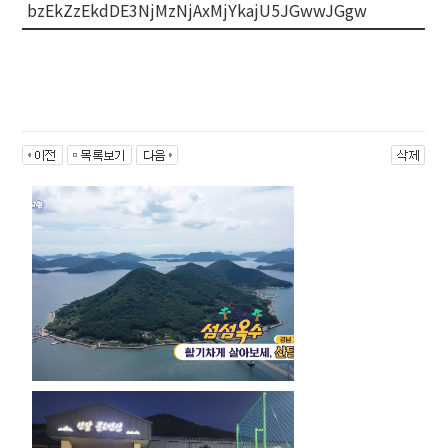
bzEkZzEkdDE3NjMzNjAxMjYkajU5JGwwJGgw