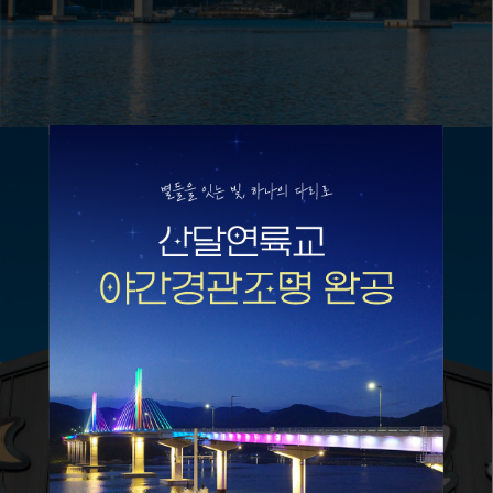
산달분교펜션
1박 3식 숙박프로그램
more