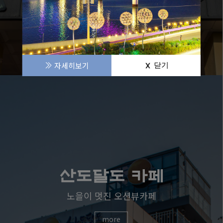
자세히보기
자세히보기
닫기
닫기
산도달도 카페
노을이 멋진 오션뷰카페
more