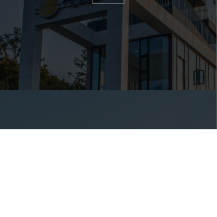
산달어촌체험관
체험의 섬 산달도