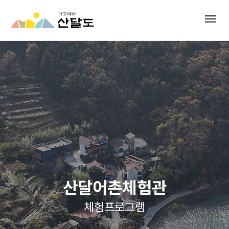
menu
산달어촌체험관
체험프로그램