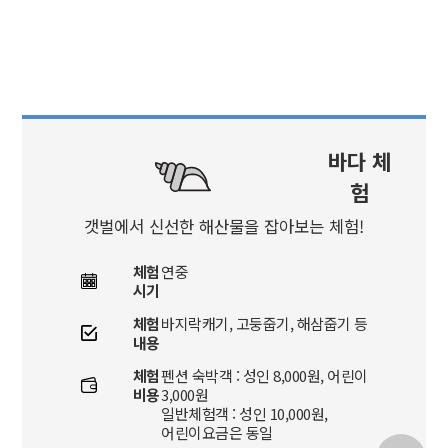
바다 체
험
갯벌에서 신선한 해산물을 잡아보는 체험!
체험
연중
시기
체험
바지락캐기, 고둥줍기, 해삼줍기 등
내용
체험
펜션 숙박객 : 성인 8,000원, 어린이
비용
3,000원
일반체험객 : 성인 10,000원,
어린이요금은 동일