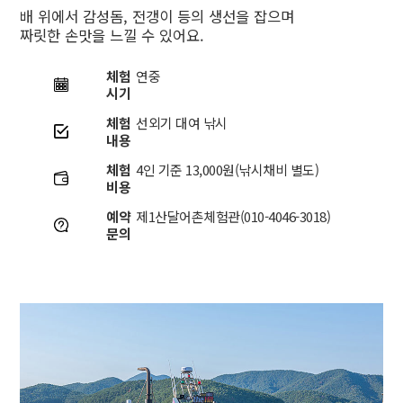
배 위에서 감성돔, 전갱이 등의 생선을 잡으며
짜릿한 손맛을 느낄 수 있어요.
체험
연중
시기
체험
선외기 대여 낚시
내용
체험
4인 기준 13,000원(낚시채비 별도)
비용
예약
제1산달어촌체험관(010-4046-3018)
문의