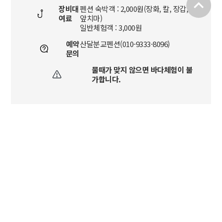
expand_less
장비대
펜션 숙박객 : 2,000원(장화, 칼, 장갑,
여료
앞치마)
일반체험객 : 3,000원
예약
산달분교펜션(010-9333-8096)
문의
물때가 맞지 않으면 바다체험이 불
가합니다.