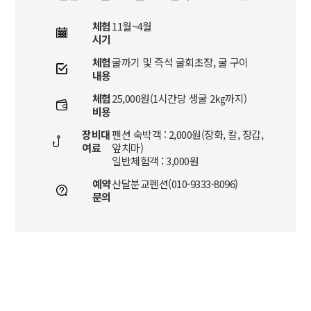
체험
11월~4월
시기
체험
굴까기 및 즉석 굴회초장, 굴 구이
내용
체험
25,000원(1시간당 생굴 2㎏까지)
비용
장비대
펜션 숙박객 : 2,000원(장화, 칼, 장갑,
여료
앞치마)
일반체험객 : 3,000원
예약
산달분교펜션(010-9333-8096)
문의