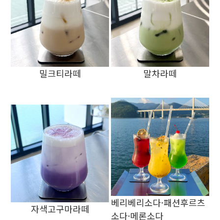
밀크티라떼
말차라떼
베리베리소다·패션후르츠
자색고구마라떼
소다·메론소다