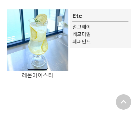
Etc
얼그레이
캐모마일
페퍼민트
레몬아이스티
expand_less